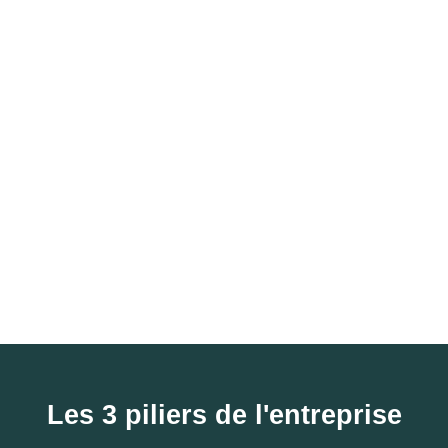
Pose de mobiliers sportifs (cage de foot,
panneaux de basket...)
Réalisation de parcours de fitness
Montage et pose de city stade
Les 3 piliers de l'entreprise